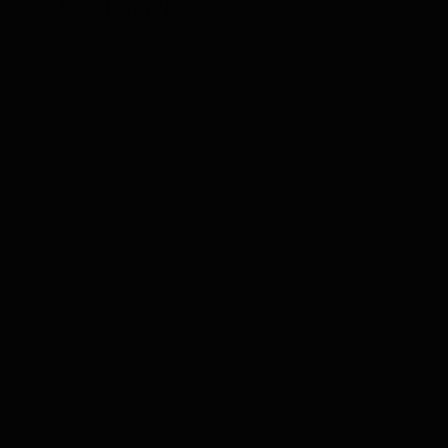
professionnels
L’application PAJ Portal, en combinaison avec le
dispositif de suivi de kilométrage, offre une solution
simple et efficace pour documenter les trajets
professionnels effectués avec un véhicule privé –
parfaitement adaptée aux exigences des services
fiscaux. L’application fonctionne sans accroc avec le
dispositif et enregistre automatiquement toutes les
données pertinentes des trajets, y compris les points de
départ et d’arrivée, les kilomètres parcourus et la durée
du voyage. Cela élimine le besoin d’entrées manuelles et
réduit considérablement le risque d’erreurs ou
d’informations manquantes.
Une des forces particulières de l’application PAJ Portal
est son fonctionnement intuitif. Grâce au tableau de bord
convivial, vous pouvez à tout moment consulter, modifier
et catégoriser vos trajets enregistrés – par exemple
comme « professionnel » ou « privé ». Cela facilite
grandement les évaluations ultérieures pour le service
des impôts et les rend plus organisées. L’application
offre également une fonction d’exportation qui permet de