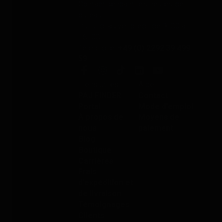
Contact pendant les heures de
bureau
Du lundi au vendredi, de 9h00 à
16h00
Téléphone:
+49 (0) 2292 39 499
59
Liens utiles
Aide
PAJ FINDER
Contact
Portal
Mode d'emploi
À propos de
Moyens de
nous
paiement
Blog
Boutique
Carrières
Frais
d’expédition et
de livraison
Témoignages
Clients