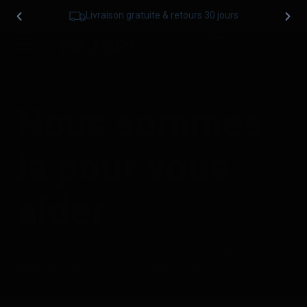
Livraison gratuite & retours 30 jours
Nous sommes
la pour vous
aider
Trouvez des guides produits, des questions fréquentes
et un soutien instantané, constamment à votre
disposition quand vous en avez besoin.