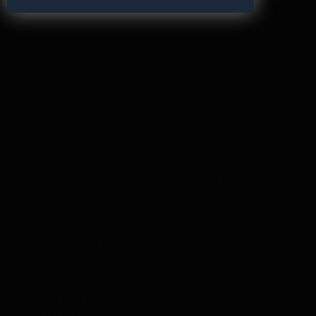
recharger l’appareil ?
Où puis-je me connecter ?
Comment puis-je y accéder après l’achat ?
Ai-je besoin d’un abonnement pour utiliser
mon tracker ?
Qu’est-ce que le Portal Finder ?
Quels sont les types d’abonnement
disponibles et lequel me convient le mieux