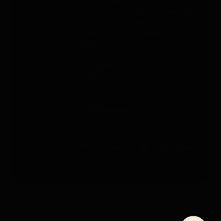
PAJ FINDER
Contact
Portal
Mode d'emploi
À propos de
Moyens de
nous
paiement
Blog
Boutique
Carrières
Frais
d’expédition et
de livraison
Témoignages
Clients
Conditions Générales de Vente
Droit de rétractation
Mentions Légales
Politique de Confidentalité