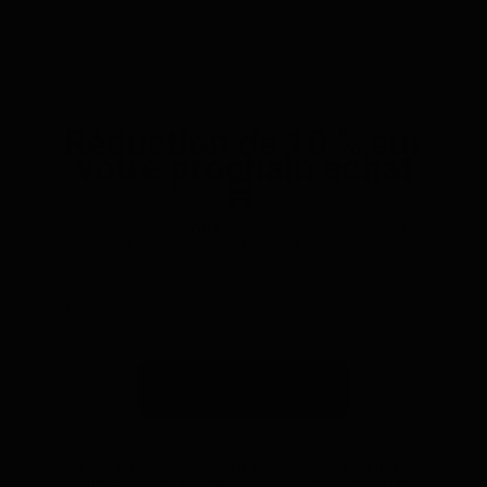
Réduction de 10 % sur
votre prochain achat
🛒
Abonnez-vous à notre newsletter et recevez une
réduction* sur votre prochain achat.
S'abonner à la newsletter
*Valable uniquement pour les traceurs GPS. Limité à une
utilisation par personne et à 4 appareils maximum. Non
cumulable avec d'autres bons. Ne comprend pas les