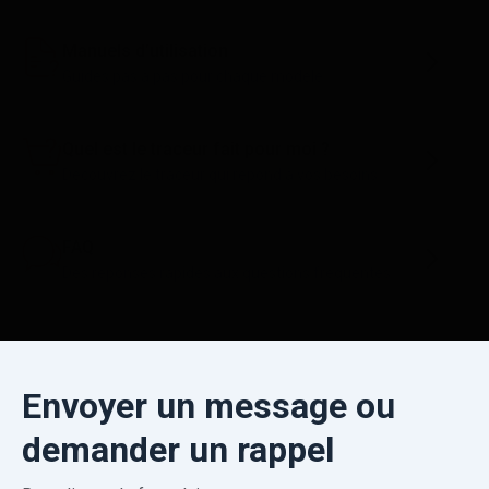
Manuels d’utilisation
Guides pas à pas pour chaque modèle
Quel est le traceur fait pour moi ?
Découvrez le traceur qui répond à vos besoins
FAQ
Des réponses rapides aux questions fréquentes
Envoyer un message ou
demander un rappel