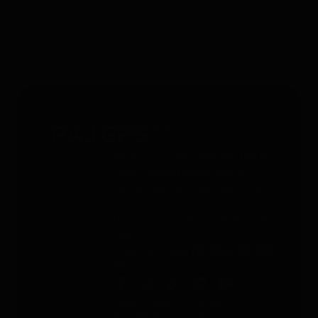
accessoires. Offre valable jusqu'au 31/12/2026 à 23h59.
Service gratuit 24h/24 et 365
jours par an
Whatsapp:
+49 176 5781 0417
Email:
support@paj-gps.fr
Contact pendant les heures de
bureau
Du lundi au vendredi, de 9h00 à
16h00
Téléphone:
+49 (0) 2292 39 499
59
Liens utiles
Aide