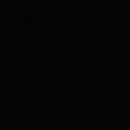
Contactez-nous!
Notre équipe se réjouit de
pouvoir vous aider.
+49 (0) 2292 39 499 59
support@paj-gps.fr
Chat WhatsApp 24/7
Horaires de travail
Lundi – Vendredi : 9h00 – 16h00