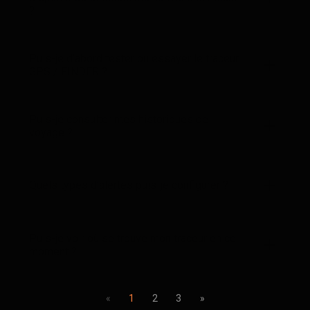
?
Puis-je d’abord tester ou essayer le traceur
GPS / FINDER ?
Puis-je consulter mes historiques de
voyage ?
Quels types d’alertes puis-je configurer ?
Puis-je voir où se trouve mon traceur en ce
moment ?
«
1
2
3
»