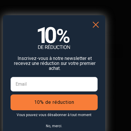
FAQ
Vous avez des questions?
Nous avons les réponses.
Inscrivez-vous à notre newsletter et
recevez une réduction sur votre premier
achat.
All
Sécurité et
Facturation
Mise
Caractéristiques
compatibilité
et service
en
et
après-
route
fonctionnalités
10% de réduction
vente
et
accès
Vous pouvez vous désabonner à tout moment
No, merci.
Quel adaptateur secteur puis-je utiliser pour