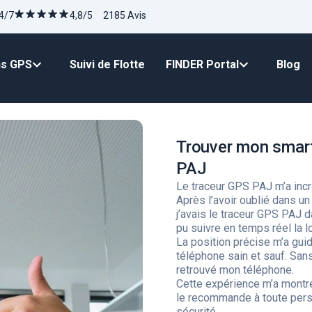
4/7
4,8/5 2185 Avis
ns GPS
Suivi de Flotte
FINDER Portal
Blog
Trouver mon smart
PAJ
Le traceur GPS PAJ m’a inc
Après l’avoir oublié dans u
j’avais le traceur GPS PAJ da
pu suivre en temps réel la 
La position précise m’a guid
téléphone sain et sauf. San
retrouvé mon téléphone.
Cette expérience m’a montré 
le recommande à toute pers
sécurité.