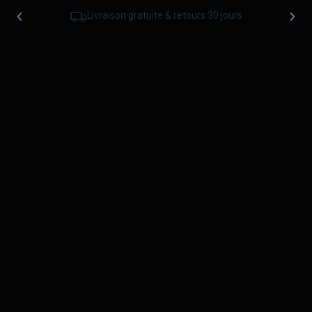
Livraison gratuite & retours 30 jours
1
2
Catégories
Automobile
Animaux domestiques
Personnes
Voir tous