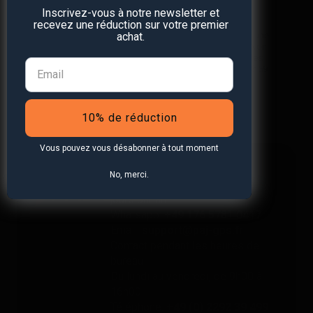
Inscrivez-vous à notre newsletter et
recevez une réduction sur votre premier
achat.
*Valable uniquement pour les traceurs GPS. Limité à une
utilisation par personne et à 4 appareils maximum. Non
cumulable avec d'autres bons. Ne comprend pas les
accessoires. Offre valable jusqu'au 31/12/2026 à 23h59.
10% de réduction
Vous pouvez vous désabonner à tout moment
No, merci.
Service gratuit 24h/24 et 365
jours par an
Whatsapp:
+49 176 5781 0417
Email:
support@paj-gps.fr
Contact pendant les heures de
bureau
Du lundi au vendredi, de 9h00 à
16h00
Téléphone:
+49 (0) 2292 39 499