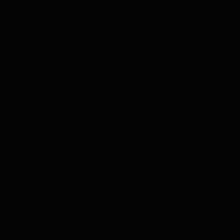
Harry Potter
Cet été, nous avons emmené notre nouveau camping-car
pour un tour Harry Potter à travers l’Angleterre.
Nous avons visité presque tous les lieux de tournage de
Harry Potter et même certains d’autres films, comme
James Bond – Skyfall. Nous avons voyagé jusqu’en
Écosse, où nous avons pris le train pour “Poudlard.”
En trois semaines, nous avons parcouru exactement 4
296,33 kilomètres 🙂
Il était toujours rassurant de savoir que notre Vehicle
Finder surveillait notre maison roulante. D’une part, il
nous a permis de suivre notre voyage avec un niveau de
précision qui serait autrement impossible. D’autre part, il
veillait sur notre camping-car chaque fois que nous
étions partis explorer.
Grâce aux itinéraires enregistrés, nous pouvons
maintenant facilement revisiter tous les endroits que
nous avons découverts. Le Vehicle Finder a rendu notre
voyage nettement plus sûr et beaucoup plus détendu.