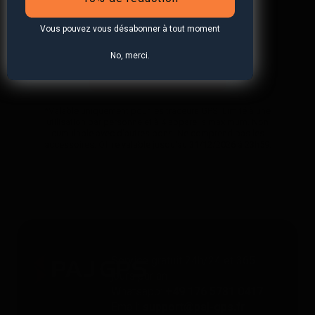
Vous pouvez vous désabonner à tout moment
No, merci.
S'abonner à la newsletter
*Valable uniquement pour les traceurs GPS. Limité à une
utilisation par personne et à 4 appareils maximum. Non
cumulable avec d'autres bons. Ne comprend pas les
accessoires. Offre valable jusqu'au 31/12/2026 à 23h59.
Service gratuit 24h/24 et 365
jours par an
Whatsapp:
+49 176 5781 0417
Email:
support@paj-gps.fr