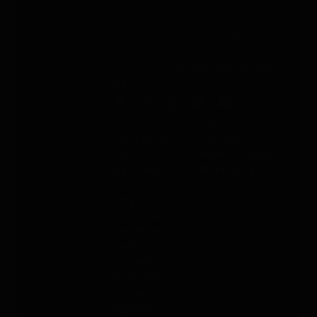
Contact pendant les heures de
bureau
Du lundi au vendredi, de 9h00 à
16h00
Téléphone:
+49 (0) 2292 39 499
59
Liens utiles
Aide
PAJ FINDER
Contact
Portal
Mode d'emploi
À propos de
Moyens de
nous
paiement
Blog
Boutique
Carrières
Frais
d’expédition et
de livraison
Témoignages
Clients