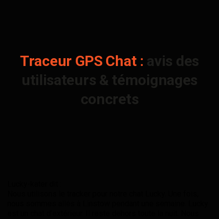
Traceur GPS Chat :
avis des
utilisateurs & témoignages
concrets
Lucky-kater dit :
Nous utilisons le tracker pour notre chat Lucky. Une fois,
nous sommes allés à Linstow pendant une semaine. Lucky
est un chat d’extérieur. Il reste dehors toute la nuit. Nous