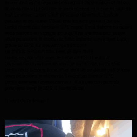
avons dîné et j’ai regardé brièvement l’application et j’ai eu
un choc quand j’ai vu que le tracker avait examiné et exploré
tout Linstow. Lucky s’est promené dans tout Linstow
pendant la semaine. C’était une histoire parmi d’autres.
Lucky reçoit des trackers GPS quand il est dehors ou quand
nous partons en voyage, pour qu’il ne s’enfuie pas et que
nous puissions le retrouver. Mes enfants surveillent Lucky
grâce au GPS. Ils trouvent ça très cool.
Le tracker GPS est très bien, je suis ravie.
Lucky se promène avec le traceur GPS à Linstow.
Lorsque nous partons en voyage en famille, notre chat
Lucky nous accompagne. Pour qu’il ne se perde pas et que
nous puissions le retrouver, il reçoit un traceur GPS.
Lucky examine l’environnement. Il n’a pas non plus de
problème avec le GPS. Il l’aime aussi.
Traduit de l’allemand