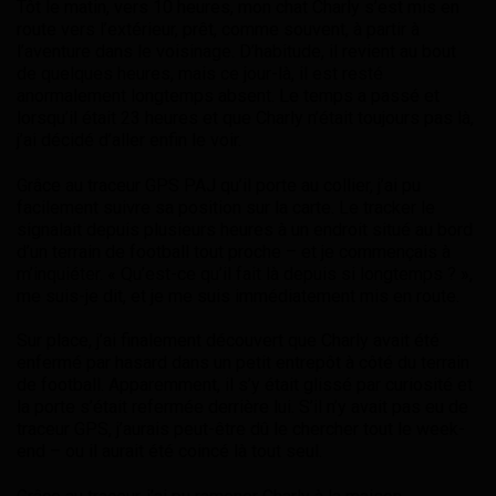
Tôt le matin, vers 10 heures, mon chat Charly s’est mis en
route vers l’extérieur, prêt, comme souvent, à partir à
l’aventure dans le voisinage. D’habitude, il revient au bout
de quelques heures, mais ce jour-là, il est resté
anormalement longtemps absent. Le temps a passé et
lorsqu’il était 23 heures et que Charly n’était toujours pas là,
j’ai décidé d’aller enfin le voir.
Grâce au traceur GPS PAJ qu’il porte au collier, j’ai pu
facilement suivre sa position sur la carte. Le tracker le
signalait depuis plusieurs heures à un endroit situé au bord
d’un terrain de football tout proche – et je commençais à
m’inquiéter. « Qu’est-ce qu’il fait là depuis si longtemps ? »,
me suis-je dit, et je me suis immédiatement mis en route.
Sur place, j’ai finalement découvert que Charly avait été
enfermé par hasard dans un petit entrepôt à côté du terrain
de football. Apparemment, il s’y était glissé par curiosité et
la porte s’était refermée derrière lui. S’il n’y avait pas eu de
traceur GPS, j’aurais peut-être dû le chercher tout le week-
end – ou il aurait été coincé là tout seul.