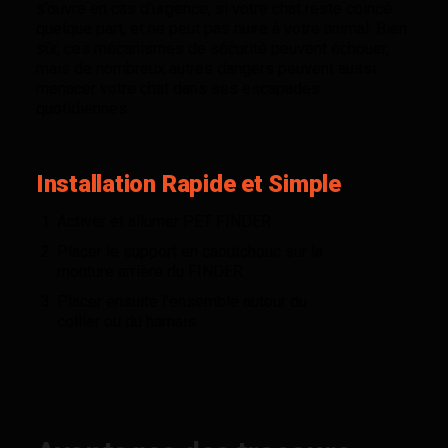
s’ouvre en cas d’urgence, si votre chat reste coincé
quelque part, et ne peut pas nuire à votre animal. Bien
sûr, ces mécanismes de sécurité peuvent échouer,
mais de nombreux autres dangers peuvent aussi
menacer votre chat dans ses escapades
quotidiennes.
Installation Rapide et Simple
Activer et allumer PET FINDER
Placer le support en caoutchouc sur la
monture arrière du FINDER.
Placer ensuite l’ensemble autour du
collier ou du harnais.