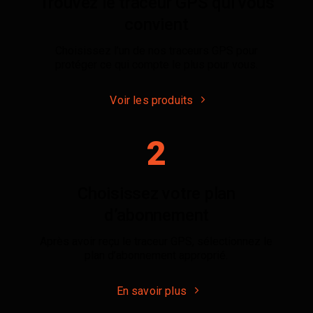
Trouvez le traceur GPS qui vous
convient
Choisissez l’un de nos traceurs GPS pour
protéger ce qui compte le plus pour vous.
Voir les produits
2
Choisissez votre plan
d’abonnement
Après avoir reçu le traceur GPS, sélectionnez le
plan d’abonnement approprié.
En savoir plus