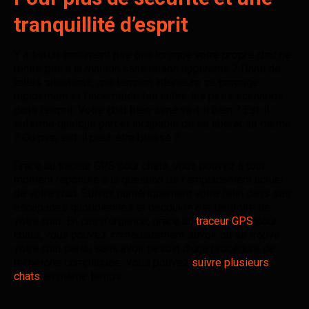
tranquillité d’esprit
Y a-t-il un sentiment pire que lorsque votre propre chat ne
rentre pas à la maison sans raison apparente ? Dans de
telles situations, une tension intérieure se propage
rapidement et l’incertitude fait naître les pires scénarios
dans l’esprit. Votre chat bien-aimé va-t-il bien ? Est-il
enfermé quelque part et incapable de se libérer lui-même
? Ou pire, est-il peut-être blessé ?
Grâce au traceur GPS pour chats, vous pouvez à tout
moment répondre à la question de l’emplacement actuel
de votre chat. Suivez numériquement votre félin dans ses
escapades quotidiennes et découvrez le territoire de
votre chat. En cas d’urgence, grâce au
traceur GPS
pour
chats, vous pouvez immédiatement savoir où se trouve
votre chat perdu sans avoir besoin d’une procédure de
recherche compliquée. Vous pouvez
suivre plusieurs
chats
en même temps.