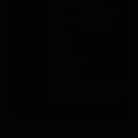
PAJ FINDER
Contact
Portal
Mode d'emploi
À propos de
Moyens de
nous
paiement
Blog
Boutique
Carrières
Frais
d’expédition et
de livraison
Témoignages
Clients
Conditions Générales de Vente
Droit de rétractation
Mentions Légales