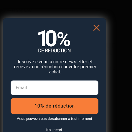
— Hoppsala
Réduction de 10 % sur
votre prochain achat
🛒
Inscrivez-vous à notre newsletter et
recevez une réduction sur votre premier
Abonnez-vous à notre newsletter et recevez une
achat.
réduction* sur votre prochain achat.
10% de réduction
S'abonner à la newsletter
Vous pouvez vous désabonner à tout moment
*Valable uniquement pour les traceurs GPS. Limité à une
No, merci.