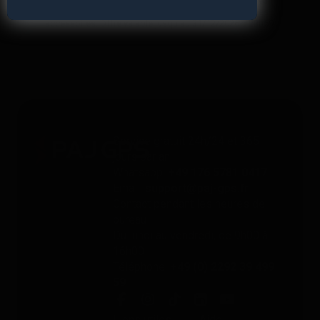
utilisation par personne et à 4 appareils maximum. Non
cumulable avec d'autres bons. Ne comprend pas les
accessoires. Offre valable jusqu'au 31/12/2026 à 23h59.
Service gratuit 24h/24 et 365
jours par an
Whatsapp:
+49 176 5781 0417
Email:
support@paj-gps.fr
Contact pendant les heures de
bureau
Du lundi au vendredi, de 9h00 à
16h00
Téléphone:
+49 (0) 2292 39 499
59
Liens utiles
Aide