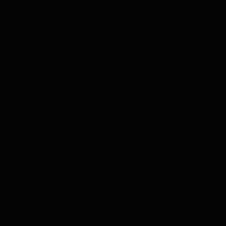
Nous utilisons le traceur PAJ dans notre camping-car —
nous en louons toujours un pour nos voyages. Lors de
notre dernier voyage, j’avais encore le traceur dans ma
valise. Pendant que nous faisions du shopping, le
camping-car a été cambriolé et nos valises ont été
volées.
Lorsque nous sommes retournés au parking, nous avons
immédiatement informé la police. Grâce au traceur PAJ,
ils ont pu localiser les voleurs et les arrêter. Notre valise
— ainsi que de nombreux autres objets volés lors de
cambriolages dans des camping-cars — a été retrouvée
dans un hangar de stockage. Tout a été sécurisé. De
nombreux autres campeurs, tout comme nous, ont pu
récupérer tous leurs objets de valeur.
Le traceur n’a pas seulement été utile pour nous, mais
pour beaucoup d’autres aussi ! Nous pensons également
que l’équipe de support est excellente — ils méritent
vraiment cinq étoiles. Un grand merci, et continuez votre
excellent travail !
*Traduit de l’allemand