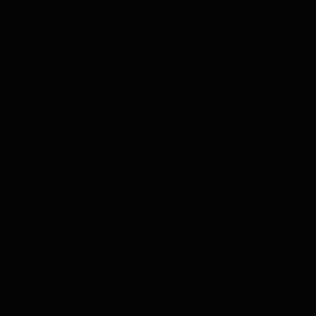
Nous sommes très heureux d’avoir le traceur GPS PAJ à
bord. Ce n’est pas seulement une fonctionnalité de
sécurité, mais il nous permet également de revoir nos
trajets et de suivre des points spécifiques sur l’itinéraire.
Une situation où il s’est révélé particulièrement utile a
été lorsque notre véhicule a rencontré un problème grave
et est devenu inutilisable.
La voiture était à l’atelier, et j’attendais anxieusement de
voir si quelque chose se passait. Lorsque j’ai commencé
à recevoir les premières alertes de vibrations par e-mail
et via l’application, j’ai su qu’il y avait de l’espoir —
l’atelier avait commencé à travailler sur la voiture et à la
déplacer.
Le point culminant a été lorsque la réparation a été
terminée. Lorsque le responsable de l’atelier a conduit la
voiture vers notre domicile, j’ai pu suivre le trajet en
temps réel, voir exactement où se trouvait la voiture et
quand elle arriverait.
Le traceur GPS PAJ est un gadget véritablement utile
dont je ne voudrais plus me passer.