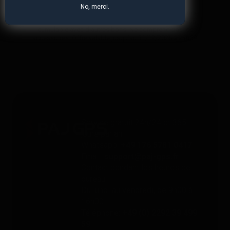
No, merci.
*Valable uniquement pour les traceurs GPS. Limité à une
utilisation par personne et à 4 appareils maximum. Non
cumulable avec d'autres bons. Ne comprend pas les
accessoires. Offre valable jusqu'au 31/12/2026 à 23h59.
Service gratuit 24h/24 et 365
jours par an
Whatsapp:
+49 176 5781 0417
Email:
support@paj-gps.fr
Contact pendant les heures de
bureau
Du lundi au vendredi, de 9h00 à
16h00
Téléphone:
+49 (0) 2292 39 499
59