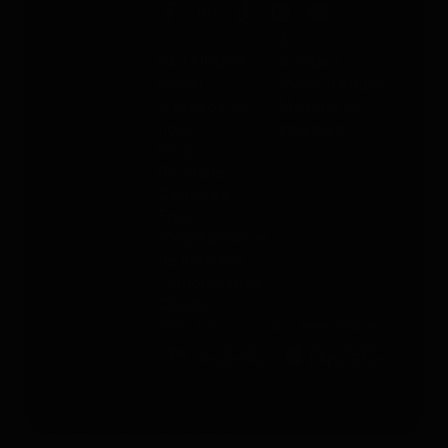
Liens utiles
Aide
PAJ FINDER
Contact
Portal
Mode d'emploi
À propos de
Moyens de
nous
paiement
Blog
Boutique
Carrières
Frais
d’expédition et
de livraison
Témoignages
Clients
Conditions Générales de Vente