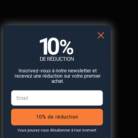
*Traduit de l’allemand
— Lutze-Cuda
Réduction de 10 % sur
votre prochain achat
🛒
Inscrivez-vous à notre newsletter et
recevez une réduction sur votre premier
achat.
Abonnez-vous à notre newsletter et recevez une
réduction* sur votre prochain achat.
10% de réduction
S'abonner à la newsletter
Vous pouvez vous désabonner à tout moment