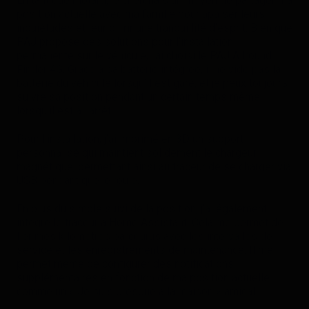
En tant que motard, je cherchais un moyen de partager ma
position actuelle avec ma famille pour apaiser leurs
inquiétudes et leur offrir une tranquillité d’esprit. Bien que
PAJ propose des solutions pour l’installation
permanente sur le véhicule, j’ai choisi le PAJ Allround
Finder 4G. Grâce à sa batterie intégrée, il ne vide pas la
batterie du véhicule lorsqu’il est garé, et je peux toujours
suivre sa position pendant un certain temps même
lorsqu’il est à l’arrêt.
Pour l’installation, j’ai imprimé en 3D un support
personnalisé qui maintient solidement le chargeur
magnétique, permettant ainsi au traceur de se charger via
USB pendant que je roule.
En plus du simple suivi de la position, j’ai également
intégré le traceur à Home Assistant. Cela me permet de
lier mes kilomètres parcourus avec les intervalles de
service et les enregistrements de maintenance. Il me
permet même de configurer des notifications
supplémentaires en fonction de ma position actuelle —
comme un « Je suis presque à la maison » amical.