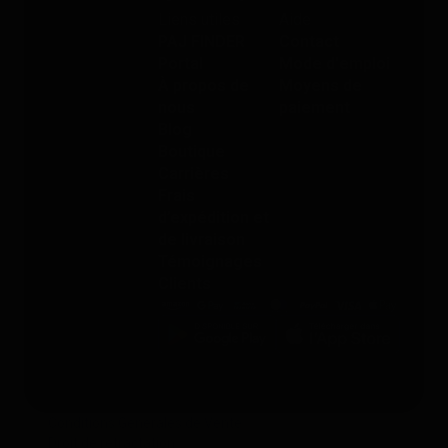
Liens utiles
Aide
PAJ FINDER
Contact
Portal
Mode d'emploi
À propos de
Moyens de
nous
paiement
Blog
Boutique
Carrières
Frais
d’expédition et
de livraison
Témoignages
Clients
Conditions Générales de Vente
Droit de rétractation