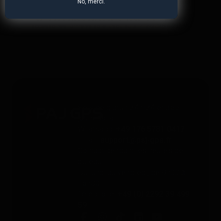
No, merci.
*Valable uniquement pour les traceurs GPS. Limité à une
utilisation par personne et à 4 appareils maximum. Non
cumulable avec d'autres bons. Ne comprend pas les
accessoires. Offre valable jusqu'au 31/12/2026 à 23h59.
Service gratuit 24h/24 et 365
jours par an
Whatsapp:
+49 176 5781 0417
Email:
support@paj-gps.fr
Contact pendant les heures de
bureau
Du lundi au vendredi, de 9h00 à
16h00
Téléphone:
+49 (0) 2292 39 499
59