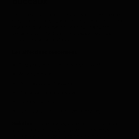
buccaux
La douleur buccale est très sous-estimée chez le
chat. Une simple gingivite peut suffire à interrompre
totalement l’alimentation. Les troubles bucco-
dentaires comptent parmi les causes les plus
fréquentes de perte d’appétit.
Les affections concernées :
Gingivite (inflammation des gencives)
Abcès dentaire
Dent cassée ou fracturée
Plaque dentaire excessive
Ulcères buccaux
Stomatite (inflammation de la bouche)
Solution :
Inspectez régulièrement la bouche de
votre chat et consultez un vétérinaire si vous
remarquez une rougeur, un gonflement ou une