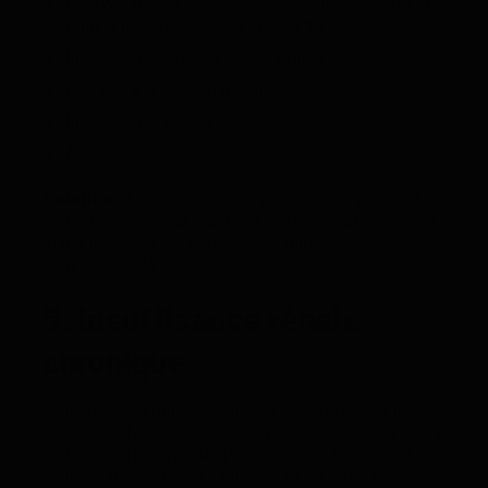
Coryza (affection respiratoire) : altère l’odorat et
rend la nourriture moins attrayante
Infections bactériennes ou virales
Pyomètre (infection utérine)
Infections urinaires
Abcès
Solution :
Une consultation vétérinaire rapide est
indispensable pour identifier l’infection et mettre en
place le traitement approprié (antibiotiques,
antiviraux, etc.).
5. Insuffisance rénale
chronique
L’insuffisance rénale chronique est une cause très
fréquente d’anorexie chez le vieux chat ou des chats
adultes de races prédisposées. Dans ces cas là le
chat est très souvent nauséeux et sa prise de