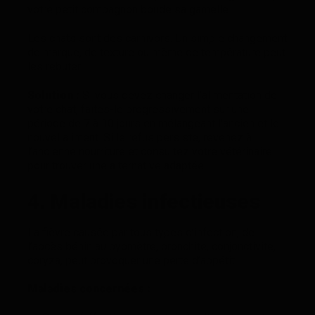
votre petit compagnon boude sa gamelle.
Les chats sont des carnivors. Un simple changement
de marque, de texture ou même de température peut
les rebuter.
Solution :
Si vous devez changer l’alimentation de
votre chat, faites-le progressivement sur une
période de 7 à 10 jours en mélangeant l’ancien et le
nouvel aliment. Si le refus persiste, revenez à
l’ancienne nourriture et consultez votre vétérinaire
pour trouver une alternative adaptée.
4. Maladies infectieuses
La fièvre causée par tous types d’infection, de
l’abcès bénin au pyomètre, bronchite, conjonctivite,
coryza, peut provoquer une perte d’appétit.
Maladies concernées :