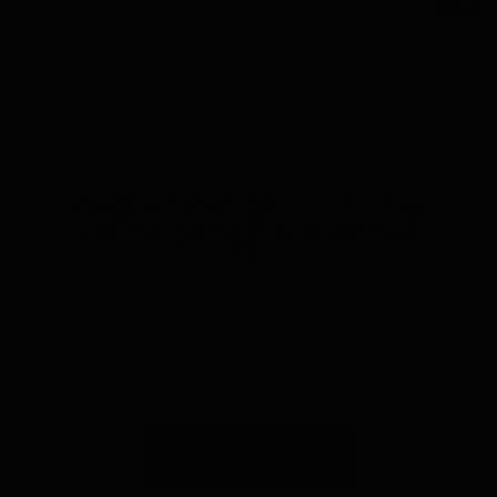
Réduction de 10 % sur
votre prochain achat
🛒
Abonnez-vous à notre newsletter et recevez une
réduction* sur votre prochain achat.
S'abonner à la newsletter