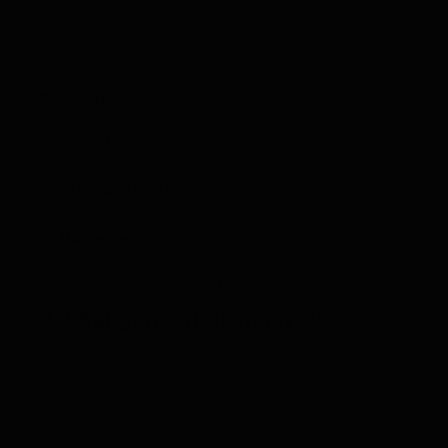
complètement. Il peut rester caché en journée, ne
sortir que la nuit, voire cesser totalement de
s’alimenter.
Solutions :
Sécurisation :
Offrez-lui un environnement
calme.
Aide apaisante :
Caresser votre chat peut aider
à restaurer un sentiment de sécurité.
Patience :
Ne forcez jamais un chat stressé à
sortir de sa cachette, laissez-le revenir vers sa
gamelle à son propre rythme.
3. Changement de nourriture
Les chats ont un odorat très développé, ils
possèdent près de 200 millions de cellules
olfactives. Il suffit d’un ingredient (comme l’herbe a
chat la cataire et la valeriance )qui change dans la
composition dee ses croquettes ait changé pour que