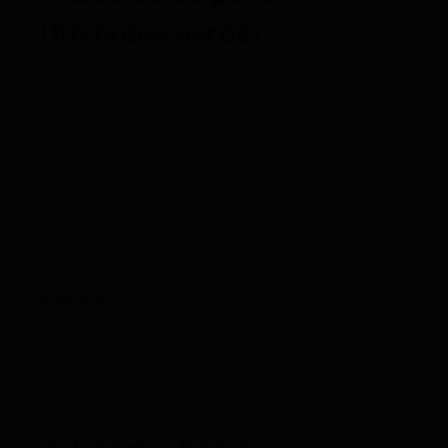
(trichobézoards)
Les maux de ventre causés par une quantité
importante de trichobézoards (boules de poils dans
l’estomac) peuvent entraîner une perte d’appétit.
Lors de leur toilette quotidienne, les chats ingèrent
des poils qui s’accumulent dans l’estomac. Lorsque
ces boules deviennent trop volumineuses, elles
provoquent inconfort, nausées et refus de manger.
Dans les cas graves, elles peuvent même causer
une occlusion intestinale.
Solution :
Brossez régulièrement votre chat, surtout
s’il a les poils longs. Donnez-lui de l’herbe à chat ou
des pâtes spéciales qui facilitent l’élimination des
poils. Si votre chat vomit fréquemment ou présente
des signes de douleur abdominale, consultez
immédiatement.