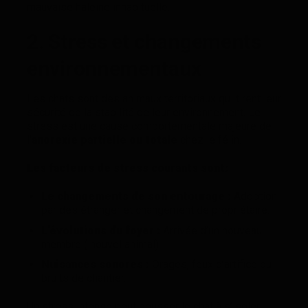
mauvaise haleine inhabituelle.
2. Stress et changements
environnementaux
Les chats sont des animaux territoriaux qui tirent leur
sécurité de la stabilité de leur environnement. Le
stress est une cause comportementale majeure de
l’
anorexie partielle ou totale
chez le félin.
Les facteurs de stress courants sont:
Le changements de son entourage :
Adoption
par des étranger et changement de propriétaire.
L’évolutions du foyer :
Arrivée d’un nouveau
membre ( nouvel animal)
Nuisances sonores :
Orages, feux d’artifice ou
bruits de chantier.
Un stress intense peut pousser le chat à s’isoler