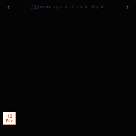
Livraison gratuite & retours 30 jours
10 raisons pour
lesquelles votre chat ne
mange plus et que faire
10
Fév