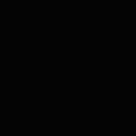
Vaccinations à jour :
Protégez votre chat contre
les maladies infectieuses courantes.
Environnement stable :
Évitez les changements
brusques dans la routine de votre chat.
Soins dentaires :
Brossez les dents de votre chat
ou donnez-lui des friandises dentaires.
En résumé
La perte d’appétit chez le chat est toujours un signal
d’alarme. Qu’elle soit causée par le stress, une
maladie dentaire, une infection ou une pathologie
plus grave, elle nécessite une attention immédiate.
Ne laissez jamais votre chat sans manger plus de 24
à 48 heures sans consulter un vétérinaire. Plus le
problème est pris en charge rapidement, meilleures
sont les chances de guérison complète.
Votre vigilance et votre réactivité peuvent sauver la