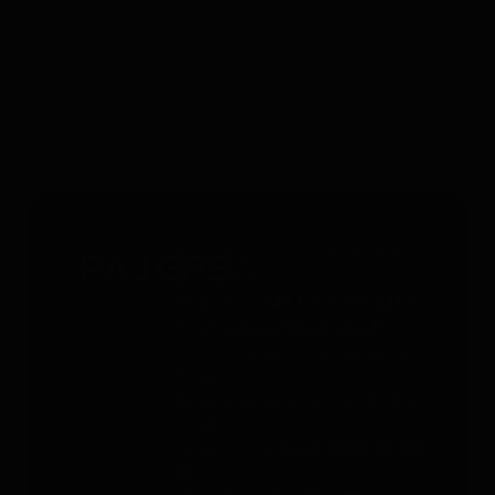
*Valable uniquement pour les traceurs GPS. Limité à une
utilisation par personne et à 4 appareils maximum. Non
cumulable avec d'autres bons. Ne comprend pas les
accessoires. Offre valable jusqu'au 31/12/2026 à 23h59.
Service gratuit 24h/24 et 365
jours par an
Whatsapp:
+49 176 5781 0417
Email:
support@paj-gps.fr
Contact pendant les heures de
bureau
Du lundi au vendredi, de 9h00 à
16h00
Téléphone:
+49 (0) 2292 39 499
59