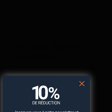
Léthargie
Solution :
C’est une urgence vétérinaire absolue. Si
vous suspectez une intoxication, contactez
immédiatement votre vétérinaire ou un centre
antipoison vétérinaire. Apportez un échantillon du
produit suspect si possible.
8. Maladies digestives et
métaboliques
La perte d’appétit chez le chat est un symptôme très
peu spécifique et commun à de très nombreuses
maladies : maladies infectieuses, intoxications
alimentaires, maladies métaboliques (diabète sucré,
insuffisance rénale).
Pathologies concernées :
Gastrite (inflammation de l’estomac)