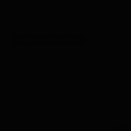
Enregistrer mon nom, mon e-mail et mon site
dans le navigateur pour mon prochain commentaire.
Catégories
Automobile
Animaux domestiques
Personnes
Voir tous