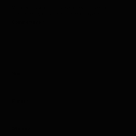
Votre adresse e-mail ne sera pas publiée.
Les
champs obligatoires sont indiqués avec
*
Commentaire
*
Nom
*
E-mail
*
Site web