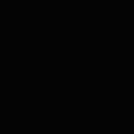
Avant la consultation vétérinaire ou en complément
du traitement, voici quelques astuces :
Rendez la nourriture plus attractive :
Réchauffer
légèrement sa pâtée pour en renforcer l’odeur, varier
les textures, proposer des aliments humides très
appétents. La température idéale est entre 20 et
35°C.
Aliments particulièrement appétents :
Pâtées riches en protéines animales
Thon naturel sans sel (occasionnellement)
Mousse tiède
Bouillon de poulet maison sans sel ni
assaisonnement
Améliorez l’environnement :
Placez la gamelle dans un endroit calme, loin de