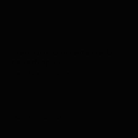
Réhydrater le chat par perfusion
Réalimenter par sonde si nécessaire
Effectuer des examens complémentaires
Surveiller l’évolution de l’état général
Prévention : comment éviter la
perte d’appétit
Consultations régulières :
Des visites de
contrôle annuelles permettent de détecter
précocement les maladies chroniques.
Hygiène :
Nettoyez régulièrement les gamelles et
la litière.
Alimentation de qualité :
Choisissez une
nourriture équilibrée adaptée à l’âge et aux besoins
de votre chat.