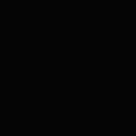
vie de votre compagnon à quatre pattes.
Dans quels pays votre GPS
Pourquoi mon chien mange-t-
est-il interdit ou restreint ?
il de l’herbe ?
Laisser un commentaire