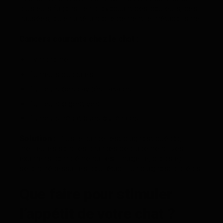
plusieurs façons : en provoquant des douleurs, des
nausées, ou en altérant directement le métabolisme.
Cancers courants chez le chat :
Lymphome
Tumeurs buccales
Tumeurs des cavités nasales
Tumeurs digestives
Tumeurs hépatiques ou rénales
Solution :
Plus le cancer est diagnostiqué tôt,
meilleures sont les chances de traitement. Des
examens complémentaires (imagerie, biopsie)
seront nécessaires pour établir un diagnostic précis.
Que faire pour stimuler
l’appétit de votre chat ?