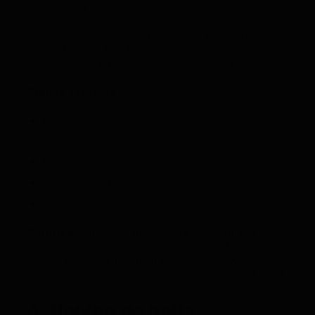
boisson est augmentée.
Cette maladie progressive touche particulièrement
les chats âgés. Les toxines s’accumulent dans le
sang, provoquant nausées et dégoût de la nourriture.
Signes associés :
Augmentation de la soif
Urines plus abondantes
Perte de poids progressive
Vomissements
Mauvaise haleine
Solution :
Un bilan sanguin chez le vétérinaire
permettra de confirmer le diagnostic. Un traitement
adapté et une alimentation spécifique peuvent
considérablement améliorer la qualité de vie du chat.
6. Boules de poils