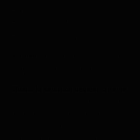
la litière
Assurez-vous que la gamelle est propre
Proposez de petites quantités plusieurs fois par
jour
Restez près de votre chat pour le rassurer si
nécessaire
Important :
L’alimentation forcée par seringue est à
proscrire absolument, car cette méthode invasive
peut générer un stress supplémentaire et renforcer
l’aversion alimentaire.
Quand la situation devient critique
Si l’anorexie de votre chat persiste plusieurs jours, il
est nécessaire de porter un diagnostic précis et de
mettre en place une réanimation médicale adaptée
(perfusions intraveineuses) et dans certains cas
envisager une réalimentation par sonde.
L’hospitalisation peut devenir nécessaire pour :