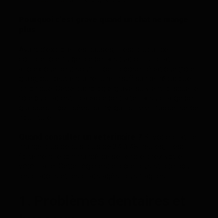
Pourquoi c’est grave quand un chat ne mange
plus
Avant d’explorer les causes, il est crucial de
comprendre l’urgence de la situation. Un chat
anorexique peut souffrir de lipidose hépatique (foie
gras), qui peut entraîner une insuffisance hépatique
chronique. Cette pathologie grave survient lorsque le
foie du chat est incapable de traiter la surcharge de
graisses mobilisées par l’organisme en l’absence de
nourriture.
Quand consulter un vétérinaire ?
Si votre chat ne
mange plus depuis plus de 24 à 48 heures, il est
fortement recommandé de se rendre chez votre
vétérinaire. Cette règle est encore plus stricte pour
les chatons et les chats âgés, plus fragiles.
1. Problèmes dentaires et