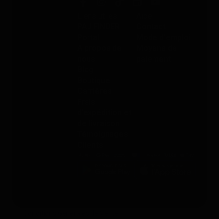
Liens utiles
Aide
PAJ FINDER
Contact
Portal
Mode d'emploi
À propos de
Moyens de
nous
paiement
Blog
Boutique
Carrières
Frais
d’expédition et
de livraison
Témoignages
Clients
Conditions Générales de Vente