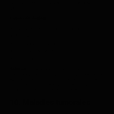
peut même avoir du mal à se pencher vers sa
gamelle.
Causes de douleur :
Traumatismes externes (chute, accident)
Arthrose
Douleurs abdominales
Douleurs musculaires
Infections
Solution :
Observez votre chat pour détecter
d’autres signes de douleur (boiterie, gémissements,
agressivité au toucher). Une consultation vétérinaire
permettra d’identifier la source de la douleur et de
prescrire un traitement antalgique adapté.
10. Maladies tumorales
Les cancers peuvent affecter l’appétit du chat de