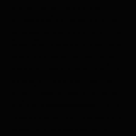
Votre chat, d’habitude si gourmand, boude
soudainement sa gamelle ? Cette perte d’appétit,
qu’on appelle anorexie ou inappétence féline, n’est
jamais anodine. Un chat ne s’arrête jamais
spontanément de manger quand tout va bien. Un chat
qui ne mange plus est très souvent malade ou
stresse par son environnement. La maladie chez les
chat est tres souvant la consequance une infection
bacterien, viral ou des vers intestinaux. Il pourais
aussi soufrire d’une infection de la machoire qui
provoque une inflamation l’empechant de se nourire
convenablement. Dans ces conditions votre chat
aura tendence a s’eloigner de vous. Dans la nature,
un animal affaibli est une cible facile. Le chat, bien
qu’il soit un chasseur, est aussi une proie pour de
plus gros carnivores. S’isoler dans un endroit caché
et calme est un
mécanisme de survie
: il cherche à
ne pas attirer l’attention sur sa vulnérabilité.
Découvrons ensemble les principales causes de ce
comportement inquiétant et les solutions pour y
remédier. Laisser vous aussi assiter par
un traceur
GPS pour chat
si il ‘eloigne trop.