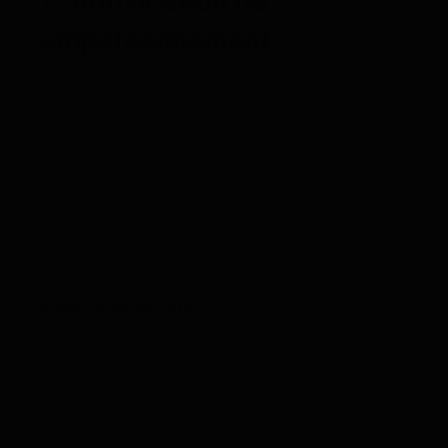
7. Intoxication ou
empoisonnement
L’ingestion d’un corps étranger (perte d’appétit
associée à des vomissements) ou une intoxication
(plantes ou fleurs hautement toxiques, voire
mortelles, certains aliments) peuvent provoquer
l’anorexie.
De nombreuses plantes d’intérieur (lys,
philodendron, dieffenbachia) et aliments humains
(chocolat, oignon, ail, raisin) sont toxiques pour les
chats.
Signes d’intoxication :
Vomissements
Diarrhée
Tremblements
Hypersalivation