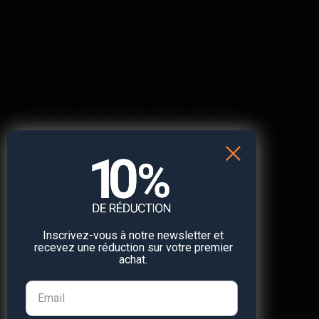
nous proposons des conseils pour voyager avec
votre animal. Eh oui, nous avons aussi listé les
plages accueillant votre ami à quatre pattes. Après
tout, il faut penser à tout.
5. Respecter les réglementations locales
:
D’abord, renseignez-vous sur les règles concernant
les animaux dans les lieux que vous visiterez.
Ensuite, sachez que certaines villes ou espaces
publics imposent des restrictions. Par exemple, ils
peuvent exiger une laisse.
6. Planifie tes activités en tenant compte de
ton animal de compagnie
et surveille-le
:
assure-toi de choisir des choses que ton animal
peut aussi apprécier et fais preuve de patience et de
compréhension.
Inscrivez-vous à notre newsletter et
recevez une réduction sur votre premier
achat.
Le voyage peut lui causer du stress, il faut lui laisser
le temps de s’adapter et le surveiller. En effet, le
changement d’environnement peut lui causer de
l’anxiété. Pour t’assurer que tu peux le retrouver s’il
s’échappe
et être complètement tranquille, procure-