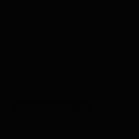
Nom
*
E-mail
*
Site web
Enregistrer mon nom, mon e-mail et mon site
dans le navigateur pour mon prochain commentaire.
Catégories