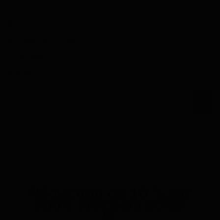
Automobile
Animaux domestiques
Personnes
Voir tous
Réduction de 10 % sur
votre prochain achat
🛒