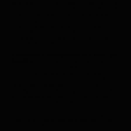
sécurité de votre ami en voyage est essentielle. Par
conséquent, optez pour une cage adaptée à sa taille.
Celle-ci doit être bien ventilée et confortable. Sur la
route, protégez-le avec un harnais ou une barrière.
De plus, prévoyez des pauses pour sa détente et
son hydratation. Lors des voyages en train, assurez-
lui une place. Enfin, en avion, conformez-vous aux
normes de la compagnie pour votre ami.
4. Recherche d’hébergements et de lieux
« pet-
friendly » :
de nombreux hôtels, locations de
vacances et campings sont déjà « pet-friendly ».
Pour vous faciliter la tâche, voici un guide des
hébergements acceptant les chiens
et plus de
conseils pour voyager avec votre animal de
compagnie. Oui, nous avons également recherché
les plages sur lesquelles vous pouvez aller avec
votre ami à quatre pattes, il faut penser à tout.
De nos jours, de nombreux hôtels et campings sont
« pet-friendly ». Ainsi, pour vous aider, nous offrons
un guide des hébergements pour chiens. De plus,