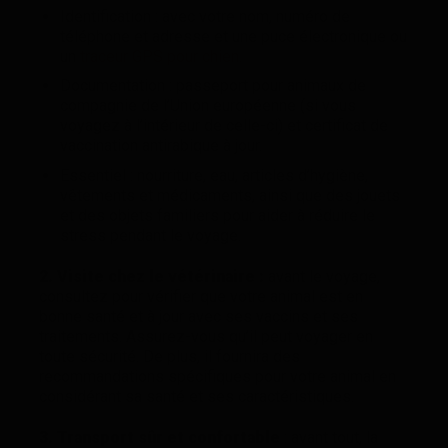
Identification : avec votre nom, numéro de
téléphone et adresse et une puce électronique ou
un
traceur GPS pour chien.
Documentation : passeport pour animaux de
compagnie de l’Union européenne (si vous
voyagez à l’intérieur de celle-ci) et certificat de
vaccination antirabique à jour.
Essentiel : nourriture, eau, articles d’hygiène,
vêtements et médicaments, ainsi que des jouets
et des objets familiers pour aider à réduire le
stress pendant le voyage.
2. Visite chez le vétérinaire :
avant le voyage,
consultez pour vérifier que votre animal est en
bonne santé et à jour avec ses vaccins et ses
traitements. Assurez-vous qu’il peut voyager en
toute sécurité. De plus, il fournira des
recommandations spécifiques pour votre animal en
considérant sa santé et ses caractéristiques.
3. Transport sûr et confortable
: avant tout, la