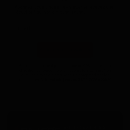
Abonnez-vous à notre newsletter et recevez une
réduction* sur votre prochain achat.
S'abonner à la newsletter
*Valable uniquement pour les traceurs GPS. Limité à une
utilisation par personne et à 4 appareils maximum. Non
cumulable avec d'autres bons. Ne comprend pas les
accessoires. Offre valable jusqu'au 31/12/2026 à 23h59.
Service gratuit 24h/24 et 365