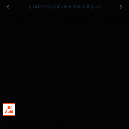
Livraison gratuite & retours 30 jours
N’oublie pas ces conseils
pour voyager avec ton
animal de compagnie
08
Août