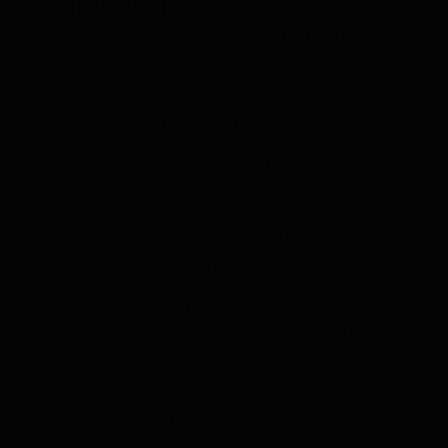
jours par an
Whatsapp:
+49 176 5781 0417
Email:
support@paj-gps.fr
Contact pendant les heures de
bureau
Du lundi au vendredi, de 9h00 à
16h00
Téléphone:
+49 (0) 2292 39 499
59
Liens utiles
Aide
PAJ FINDER
Contact
Portal
Mode d'emploi
À propos de
Moyens de
nous
paiement
Blog
Boutique
Carrières
Frais
d’expédition et