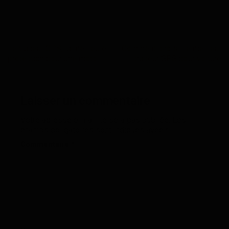
Le traceur GPS, la meilleure
Comment choisir le meilleur
protection pour une moto
traceur GPS pour voiture
Laisser un commentaire
Votre adresse e-mail ne sera pas publiée.
Les
champs obligatoires sont indiqués avec
*
Commentaire
*