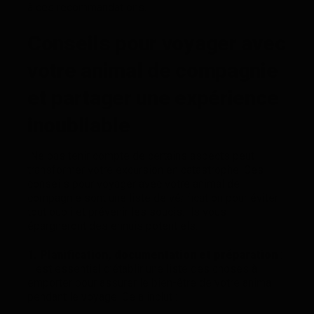
à ces recommandations.
Conseils pour voyager avec
votre animal de compagnie
et partager une expérience
inoubliable
Ne pas tenir compte de certains aspects peut
transformer votre excursion en catastrophe. Ces
conseils pour voyager avec votre animal de
compagnie sont une liste de vérification pour éviter
tout oubli et prévenir les soucis. Ils vous
épargneront des ennuis potentiels.
1. Planification, documentation et préparation
:
il est essentiel d’établir une liste des choses à
emporter pour assurer le bien-être de votre animal
pendant le voyage. Cela inclut :