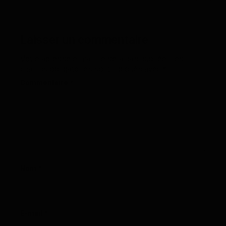
Laisser un commentaire
Votre adresse e-mail ne sera pas publiée.
Les
champs obligatoires sont indiqués avec
*
Commentaire
*
Nom
*
E-mail
*