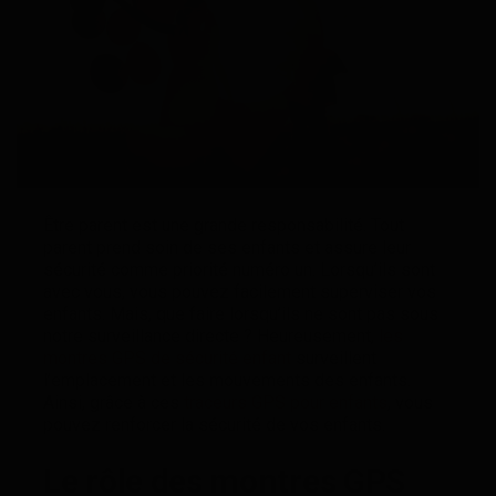
Être parent est une grande responsabilité. Tout
parent prend soin de ses enfants et assure leur
sécurité comme priorité numéro un. Lorsqu’ils sont
avec vous, vous pouvez facilement superviser vos
enfants. Mais, que faire lorsqu’ils ne sont pas sous
notre surveillance directe ? Heureusement,
les
montres GPS de sécurité
enfant
surveillent
l’emplacement et les mouvements des enfants.
Ainsi, grâce à ces
traceurs GPS pour enfants
, vous
pouvez renforcer la sécurité de vos enfants.
Le rôle des montres GPS