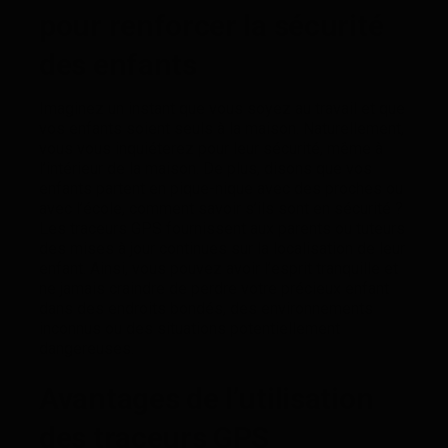
pour renforcer la sécurité
des enfants
Imaginez un instant que vous soyez au travail et que
vos enfants soient seuls à la maison. Naturellement,
vous vous inquiéterez pour leur sécurité, même à
l’intérieur de la maison. De plus, disons que vos
enfants partent en pique-nique avec des proches ou
avec l’école, comment savoir s’ils sont en sécurité ?
Les traceurs GPS fournissent aux parents ou tuteurs
des mises à jour continues sur la localisation de leur
enfant. Ainsi, vous pouvez avoir l’esprit tranquille et
ne jamais craindre de perdre votre précieux enfant
dans des endroits bondés, des environnements
inconnus ou des situations potentiellement
dangereuses.
Avantages de l’utilisation
des traceurs GPS