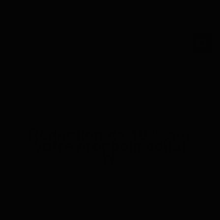
Voir tous
Réduction de 10 % sur
votre prochain achat
🛒
Abonnez-vous à notre newsletter et recevez une
réduction* sur votre prochain achat.