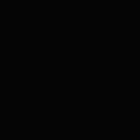
Examinons quelques véritables avantages de
l’utilisation des traceurs GPS pour enfants.
Suivi de localisation en temps réel
et définition de géo-clôtures pour
des zones sécurisées
Grâce à la technologie actuelle, vous pouvez
facilement suivre la localisation de votre enfant avec
une application mobile lorsqu’il porte une montre
GPS. Si par hasard votre enfant change d’itinéraire ou
s’écarte du trajet prévu, vous serez immédiatement
informé et pourrez intervenir rapidement.
De plus, vous pouvez également définir des géo-
clôtures qui permettent aux parents de fixer des
limites virtuelles pour leurs enfants. Si un enfant
dépasse ces limites, une alerte informe les parents,
garantissant ainsi une intervention et une assistance
en temps utile.