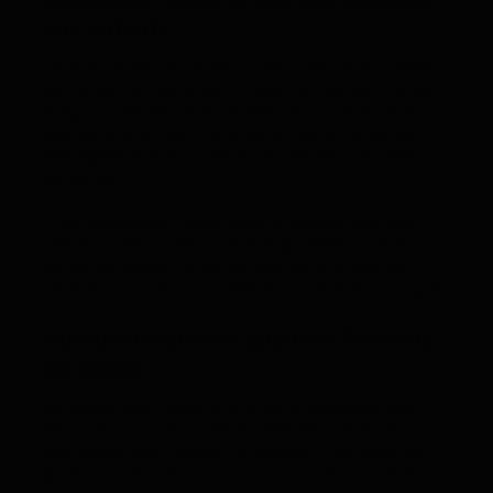
vos enfants
Lors de l’achat d’un traceur GPS, il est recommandé
de rechercher certaines fonctionnalités comme une
longue durée de vie de la batterie, un bouton SOS,
des alertes de rayon et un suivi précis. Le traceur
doit également disposer d’une interface utilisateur
conviviale.
Il est préférable d’opter pour un traceur avec une
interface d’application intuitive qui affiche clairement
les informations. La convivialité garantit que les
parents peuvent utiliser efficacement la technologie.
Aborder les préoccupations liées à la
vie privée
Introduire des traceurs GPS aux enfants est une
tâche sérieuse. Vous devez être transparent avec
eux concernant l’objectif du traceur. Il est impératif
qu’ils comprennent pourquoi ils utilisent un traceur