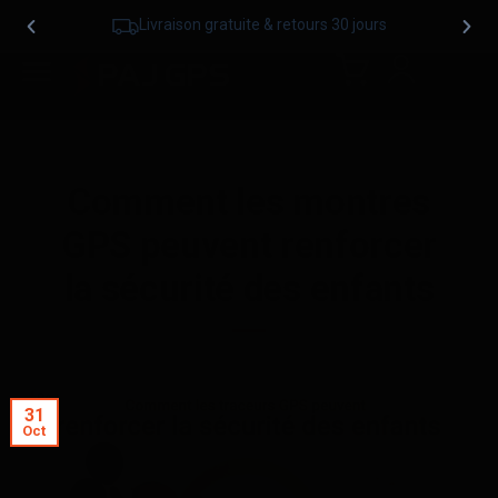
Livraison gratuite & retours 30 jours
Comment les montres
GPS peuvent renforcer
la sécurité des enfants
31
Oct