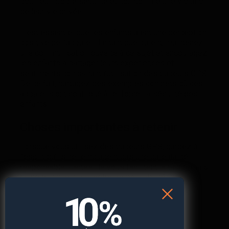
pour leur propre sécurité et non comme une violation
de leur vie privée.
Il est essentiel que les enfants aient une perception
positive de l’appareil. En tant que parent, maintenez
une communication ouverte à ce sujet et encouragez
les enfants à partager leurs expériences et
sentiments concernant l’utilisation des traceurs GPS.
De ce fait, partagez des exemples concrets où ces
appareils ont contribué à renforcer la sécurité des
enfants.
Choses importantes à retenir
Lorsque vous utilisez des traceurs GPS, gardez à
l’esprit qu’ils ne remplacent pas une parentalité
responsable. Certes, ils vous facilitent la tâche, mais
ils ne diminuent pas votre responsabilité.
Comparaison des traceurs GPS à
d’autres mesures de sécurité