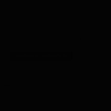
Site web
Enregistrer mon nom, mon e-mail et mon site
dans le navigateur pour mon prochain commentaire.
Catégories
Automobile
Animaux domestiques
Personnes