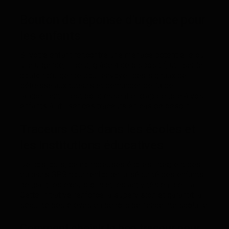
Bouton de réponse d’urgence pour
les enfants
Si votre enfant rencontre une menace potentielle ou
une urgence, il peut, grâce à ce dispositif, utiliser le
bouton d’urgence pour envoyer des signaux de
détresse aux tuteurs et demander de l’aide
rapidement. Il est donc essentiel d’apprendre à vos
enfants à utiliser ces traceurs en cas de besoin.
Traceurs GPS dans les écoles et
les institutions éducatives
De nos jours, de nombreuses écoles intègrent des
traceurs GPS pour renforcer la sécurité des enfants
pendant les excursions et les activités en plein air.
Cette initiative renforce la supervision et garantit la
sécurité des élèves en dehors de l’enceinte scolaire.
Comment choisir le bon traceur pour