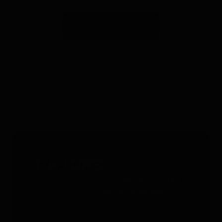
S'abonner à la newsletter
*Valable uniquement pour les traceurs GPS. Limité à une
utilisation par personne et à 4 appareils maximum. Non
cumulable avec d'autres bons. Ne comprend pas les
accessoires. Offre valable jusqu'au 31/12/2026 à 23h59.
Service gratuit 24h/24 et 365
jours par an
Whatsapp:
+49 176 5781 0417
Email:
support@paj-gps.fr
Contact pendant les heures de
bureau