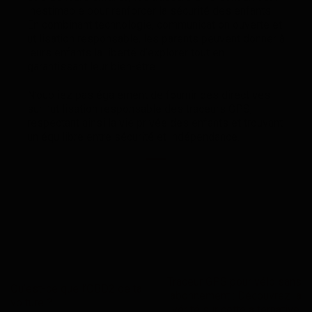
inestimable pour renforcer la sécurité des enfants.
En combinant technologie, communication ouverte et
utilisation responsable, les parents peuvent donner à
leurs enfants la liberté d’explorer tout en
garantissant leur bien-être.
N’oubliez pas également de fournir des directives
sur l’utilisation responsable des traceurs GPS,
respectant ainsi la vie privée des enfants et trouvant
un équilibre entre sécurité et indépendance.
Traceur GPS pour vélo sans
Qu’est-ce que l’OBD2 de ta
abonnement : Découvrez la
voiture ?
vérité sur cette alternative.