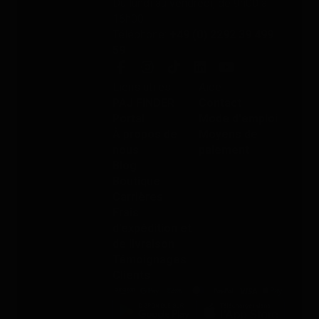
Du lundi au vendredi, de 9h00 à
16h00
Téléphone:
+49 (0) 2292 39 499
59
Liens utiles
Aide
PAJ FINDER
Contact
Portal
Mode d'emploi
À propos de
Moyens de
nous
paiement
Blog
Boutique
Carrières
Frais
d’expédition et
de livraison
Témoignages
Clients