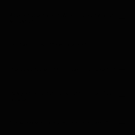
À quelle fréquence le POWER Finder 4G transmet-il
sa position?
Le POWER Finder 4G est-il étanche?
Quelles alertes le POWER Finder 4G propose-t-il?
Puis-je également utiliser le POWER Finder 4G à
l'étranger?
Que se passe-t-il si quelqu'un retire le traceur?