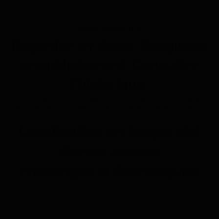
FONCTIONNALITÉS
Regardez en direct. Réagissez
immédiatement. Consultez
l’historique.
Avec le POWER Finder 4G, gardez votre véhicule sous surveillance
à tout moment et réagissez directement en cas de problème.
Localisation en temps réel
Alertes actives
Historique et Statistiques