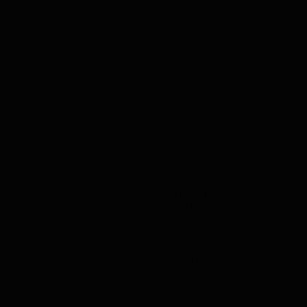
protection fiable sans
recharges fréquentes
Localisation en temps réel
dans
plus de 100 pays
—
carte SIM 4G incluse
Alertes instantanées en
cas de mouvement, de
vibration ou de sortie de la
clôture géographique
Fixation magnétique et
utilisation immédiate –
aucun outil nécessaire
Ce n’est pas un tag
Bluetooth
, mais un
véritable traceur GPS. Le
POWER Finder 4G se localise
de manière autonome via
GPS et réseau mobile,
même lorsque votre
véhicule se trouve à grande
distance.
En savoir plus