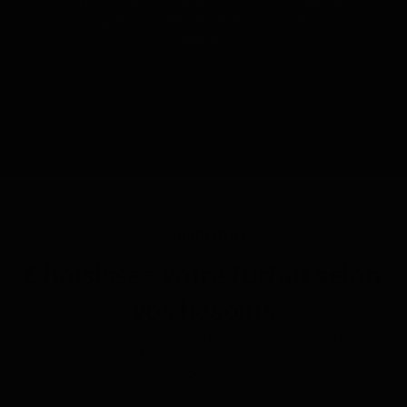
Le POWER Finder 4G transmet sa position de manière
autonome grâce au GPS réel et à sa propre connexion
mobile.
ABONNEMENT
Choisissez votre forfait selon
vos besoins
L’abonnement fait partie de la
solution complète PAJ GPS.
Il
inclut la carte SIM, l’accès au portail et garantit que votre
traceur GPS reste connecté de manière fiable. Selon le forfait,
vous bénéficiez de fonctionnalités et services