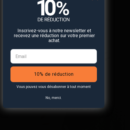
Une fois votre traceur reçu, vous choisissez
l’abonnement qui vous convient, guidé pas à pas dans le
guide de démarrage rapide.
Inscrivez-vous à notre newsletter et
recevez une réduction sur votre premier
achat.
Votre véhicule vaut
des milliers d'euros.
10% de réduction
La protection est
Vous pouvez vous désabonner à tout moment
disponible à partir de
No, merci.
5 € par mois.
Plus de sécurité pour le prix d'un Caffè Latte par mois