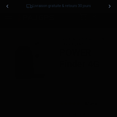
Livraison gratuite & retours 30 jours
Accueil
/
/
POWER Finder 4G
TRACEUR GPS À BATTERIE
LONGUE DURÉE
POWER
Finder 4G
Localisez votre véhicule en
temps réel et réagissez
immédiatement en cas de
mouvement, de vibration ou
de déplacement inattendu.
182 avis
Batterie longue durée
jusqu’à 90 jours
– une