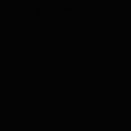
4,6
/ 5
32 avis
5
66
%
4
31
%
3
0
%
2
0
%
1
3
%
Avis
32
Avec un fichier multimédia