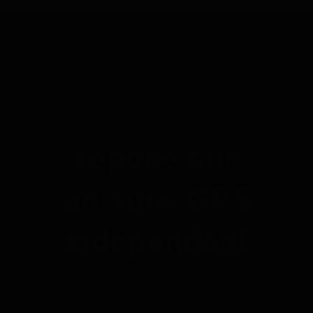
mouvement
Conçu pour les véhicules et
objets de valeur
La vraie sécurité
Affiche l’historique de
localisation dans l’app et le
portail
repose sur
un suivi GPS
Alertes de vibration possibles
indépendant
Gérer plusieurs traceurs dans un
seul compte