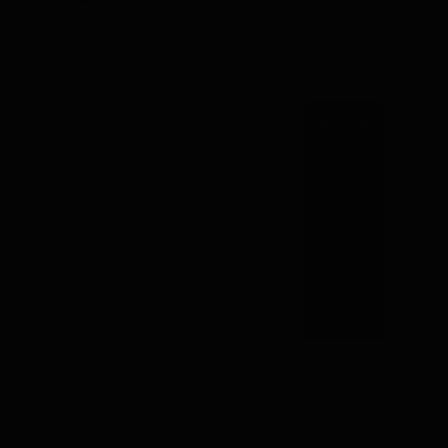
Les tags Bluetooth aident à retrouver des objets égarés à
proximité. Les traceurs GPS offrent une localisation
indépendante et une protection active.
Bluetooth
PAJ GPS
Fonctionne sans smartphones à
proximité
Dispose de sa propre connexion
mobile
Affiche des mises à jour de
localisation en continu
Alerte activement en cas de