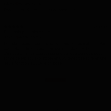
sylvie c.
Acheteur certifié
Excellent produit efficace et ergonomique
il y a 1 an
Bien mais peut mieux faire
Didier C.
Acheteur certifié
Les statistiques fournies ne sont pas faciles à utiliser. Par
exemple sortir les trajets par jour (lieu de départ et
d'arrivée et km parcourus) sur une période données sous
forme de tableau exportable en CSV devrait se faire en une
seule fonction. TESLA le propose
Afficher plus
FAQ