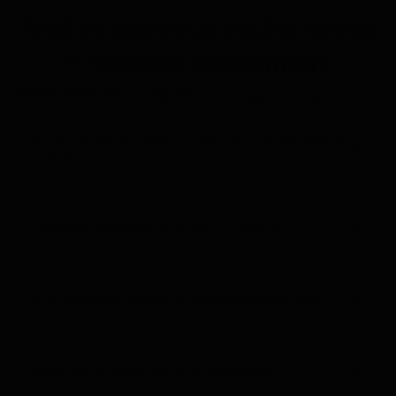
Tout ce que vous voulez savoir
– répondu rapidement.
POWER Finder 4G
FINDER Portal App
Service-Abo
Qu'est-ce que le POWER Finder 4G et à quoi puis-je
l'utiliser?
Comment fonctionne le POWER Finder 4G?
Ai-je besoin de câbles ou d'une installation fixe?
Quelle est la durée réelle de la batterie?