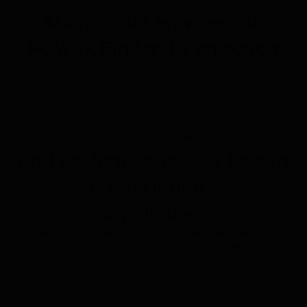
Maintenant en vidéo : le
POWER Finder 4G en action
SOLUTION COMPLÈTE PAJ GPS
Tout ce dont vous avez besoin,
sans configurations
compliquées.
Traceur GPS, carte SIM, application et support 24/7
s¡intègrent parfaitement avec PAJ GPS. Une installation sans
prise de tête, pour démarrer en quelques minutes et profiter d’une
assistance à tout moment, même en cas d’urgence