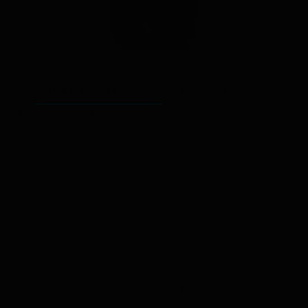
Spécifications techniques
Contenu de la livraison
Taille & Poids
Batterie
Précision GPS
Autonomie de
11,8 x 3,7 x 6,7
3,7V 10 000
Jusqu’à 5
la batterie
cm
mAh Li-ion.
mètres
Veille : 60–90
280 g
jours
Au quotidien
(env. 1h/jour) :
jusqu’à 40 jours
En utilisation
intensive (env.
6–8h/jour) : 10–
14 jours
Réseau
Couverture
Protection
Alertes
Réseau 4G
pays
contre l'eau
Alerte lorsqu’il
+100 pays dans
Protection
est retiré, alerte