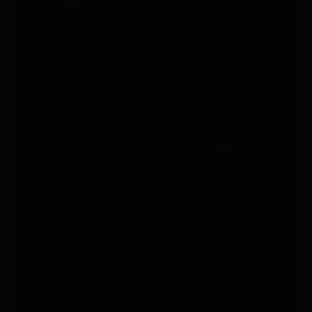
jours par an
Whatsapp:
+49 176 5781 0417
Email:
support@paj-gps.fr
Contact pendant les heures de
bureau
Du lundi au vendredi, de 9h00 à
16h00
Téléphone:
+49 (0) 2292 39 499
59
Liens utiles
Aide
PAJ FINDER
Contact
Portal
Mode d'emploi
À propos de
Moyens de
nous
paiement
Blog
Boutique
Carrières
Frais
d’expédition et