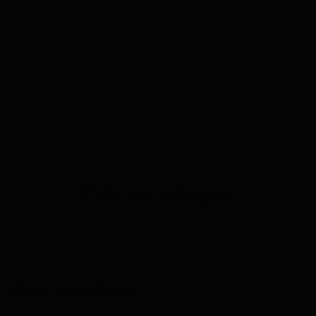
le monde
contre les
de batterie
projections
faible, alerte de
d’eau selon IP65
vibration, alerte
de vitesse,
géofence
(clôture
géographique).
Prêt en 3 étapes
Avis du client