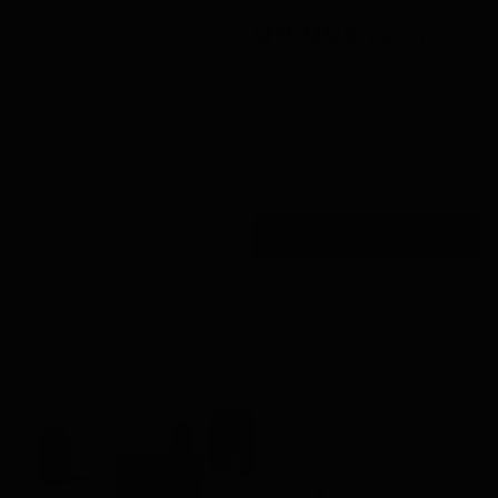
99,99
€
incl. TVA
Livraison gratuite
Garantie de
remboursement de 30
jours
Ajouter au panier
En stock
Livré chez vous en 2 jours
ouvrés
Un abonnement de service est
requis après l’achat.
Souscription uniquement après
réception du traceur.
Plus
d’infos