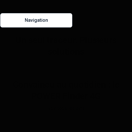
Navigation
Un seul traceur. Plusieurs
solutions
Convaincu au quotidien : le
POWER Finder 4G
Voir tous les avis