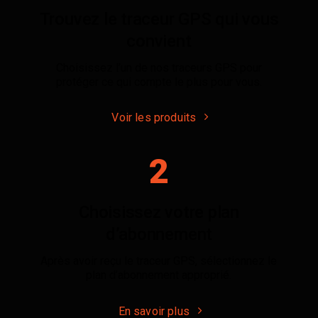
Trouvez le traceur GPS qui vous
convient
Choisissez l’un de nos traceurs GPS pour
protéger ce qui compte le plus pour vous.
Voir les produits
2
Choisissez votre plan
d’abonnement
Après avoir reçu le traceur GPS, sélectionnez le
plan d’abonnement approprié.
En savoir plus