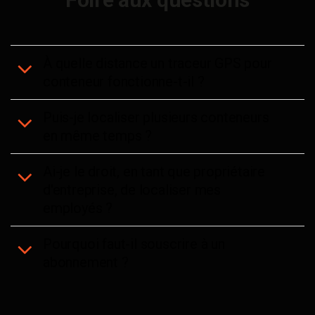
À quelle distance un traceur GPS pour
conteneur fonctionne-t-il ?
Puis-je localiser plusieurs conteneurs
en même temps ?
Ai-je le droit, en tant que propriétaire
d'entreprise, de localiser mes
employés ?
Pourquoi faut-il souscrire à un
abonnement ?