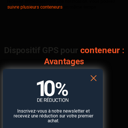
recevez immédiatement une notification. Vous pouvez
suivre plusieurs conteneurs
en même temps.
Dispositif GPS pour
conteneur :
Avantages
Inscrivez-vous à notre newsletter et
Notification immédiate en cas
recevez une réduction sur votre premier
achat.
d’urgence