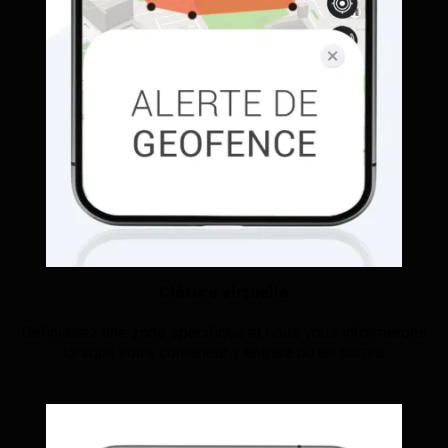
Clôture virtuelle
Définissez une zone spécifique et nous vous informerons
lorsque votre conteneur y entrera ou en sortira.