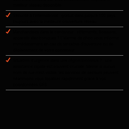
meilleur réseau disponible.
Sécurité à l’international : gratuit dans jusqu’à 100 pays,
toujours avec la meilleure couverture réseau.
Marchandises dans le conteneur : vêtements, Boissons,
appareils électroniques ? L’alarme de choc vous informe
immédiatement en cas de tentative d’ouverture ou de
déplacement de votre conteneur.
Situation d’urgence dans une région inconnue ? : une
assistance rapide est souvent cruciale. Même si aucun
nom de rue n’est visible, les services de secours peuvent
néanmoins vous localiser rapidement grâce à vos
coordonnées GPS.