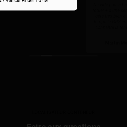
Ne vide pas la batterie, j'ai pu laisser ma voiture sans
rouler + d'une semaine sans soucis, le mode veille se
gère très bien et même s'il ne se passe rien tout ce
temps le GPS envoie une actualisation par jour pour
connaitre la tension de la batterie. Installation plus
que facile.
Martin Marianne
/
Professional Finder
LOCALISATEUR CONTENEUR
Foire aux questions