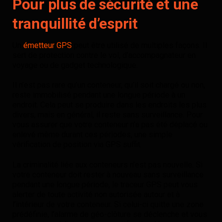
Pour plus de sécurité et une
tranquillité d’esprit
Un
émetteur GPS
peut être utilisé de multiples façons. Il
sert de protection contre le vol, d’accompagnateur en
voyage ou de gadget technologique.
Il n’est pas rare qu’un conteneur, qu’il soit chargé ou non,
reste immobilisé pendant une longue période à un
endroit. Cela peut se produire dans les endroits les plus
divers, mais en général, il reste sans surveillance. Pour
vous assurer que votre conteneur n’a pas été déplacé ou
enlevé même durant ces périodes, une simple
vérification de position via GPS suffit.
La criminalité liée aux conteneurs n’est pas nouvelle. Si
votre conteneur doit rester à nouveau sans surveillance
pendant une longue période, le traceur GPS peut vous
alerter de toute activité non autorisée autour et à
l’intérieur de votre conteneur. Si celui-ci quitte une zone
prédéfinie, l’alarme de géo-clôture se déclenche et vous