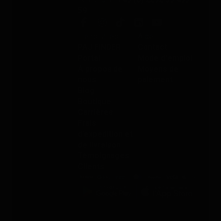
59
Liens utiles
Aide
PAJ FINDER
Contact
Portal
Mode d'emploi
À propos de
Moyens de
nous
paiement
Blog
Boutique
Carrières
Frais
d’expédition et
de livraison
Témoignages
Clients