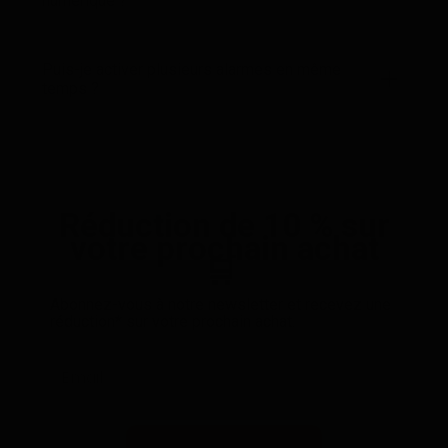
numérique ?
Puis-je activer plusieurs alarmes en même
temps ?
Réduction de 10 % sur
votre prochain achat
🛒
Abonnez-vous à notre newsletter et recevez une
réduction* sur votre prochain achat.