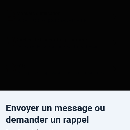
Manuels d’utilisation
Guides pas à pas pour chaque modèle
Quel est le traceur fait pour moi ?
Découvrez le traceur qui répond à vos besoins
FAQ
Des réponses rapides aux questions fréquentes
Envoyer un message ou
demander un rappel