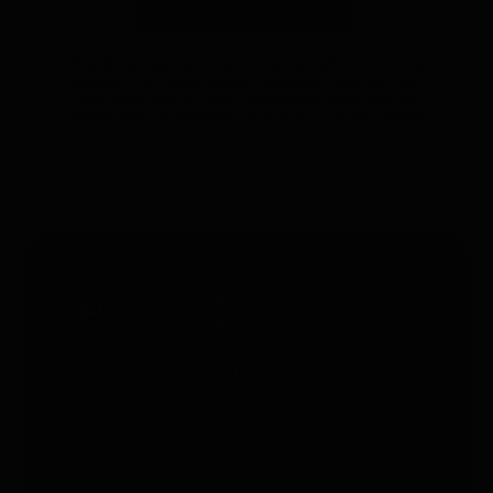
S'abonner à la newsletter
*Valable uniquement pour les traceurs GPS. Limité à une
utilisation par personne et à 4 appareils maximum. Non
cumulable avec d'autres bons. Ne comprend pas les
accessoires. Offre valable jusqu'au 31/12/2026 à 23h59.
Service gratuit 24h/24 et 365
jours par an
Whatsapp:
+49 176 5781 0417
Email:
support@paj-gps.fr
Contact pendant les heures de
bureau
Du lundi au vendredi, de 9h00 à
16h00
Téléphone:
+49 (0) 2292 39 499