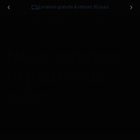
Livraison gratuite & retours 30 jours
Nous sommes
la pour vous
aider
Trouvez des guides produits, des questions fréquentes
et un soutien instantané, constamment à votre
disposition quand vous en avez besoin.