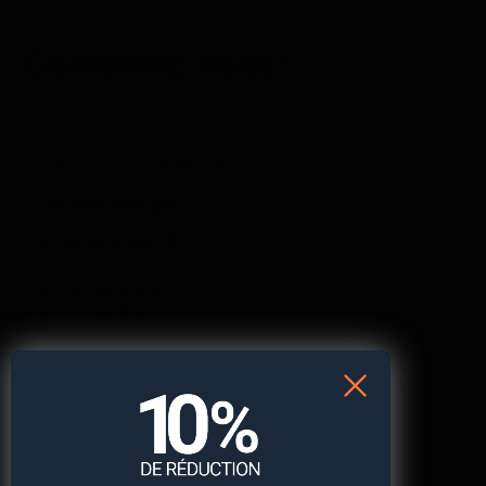
Contactez-nous!
Notre équipe se réjouit de
pouvoir vous aider.
+49 (0) 2292 39 499 59
support@paj-gps.fr
Chat WhatsApp 24/7
Horaires de travail
Lundi – Vendredi : 9h00 – 16h00