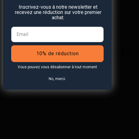
Inscrivez-vous à notre newsletter et
FAQ
recevez une réduction sur votre premier
achat.
Vous avez des questions?
Nous avons les réponses.
10% de réduction
Vous pouvez vous désabonner à tout moment
No, merci.
All
Sécurité et
Facturation
Mise
Caractéristiques
compatibilité
et service
en
et
après-
route
fonctionnalités
vente
et
accès
Puis-je consulter mes historiques de