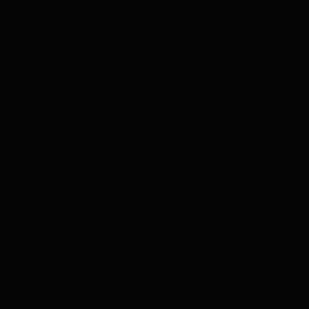
voyage ?
Quels types d’alertes puis-je configurer ?
Puis-je voir où se trouve mon traceur en ce
moment ?
Le portal FINDER est-il facile à utiliser ?
Existe-t-il un mode d’emploi ou un guide ?
Puis-je consulter mes trajets passés ?
Comment fonctionne le journal de bord